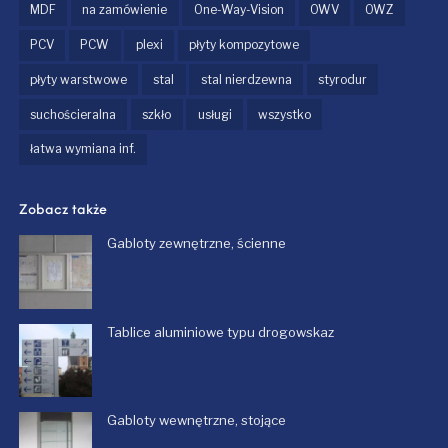
MDF
na zamówienie
One-Way-Vision
OWV
OWZ
PCV
PCW
plexi
płyty kompozytowe
płyty warstwowe
stal
stal nierdzewna
styrodur
suchościeralna
szkło
usługi
wszystko
łatwa wymiana inf.
Zobacz także
Gabloty zewnętrzne, ścienne
Tablice aluminiowe typu drogowskaz
Gabloty wewnętrzne, stojące