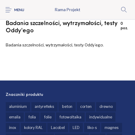
Rama Projekt
Strona główna
/
Oferta
/
Gabloty muzealne
/
Badania szczelności, wytrzymałości,
MENU
testy Oddy'ego
Badania szczelności, wytrzymałości, testy
0
poz.
Oddy'ego
Badania szczelności, wytrzymałości, testy Oddy’ego.
Nie znaleziono produktów, których szukasz.
Znaczniki produktu
aluminium
antyrefleks
beton
corten
drewno
emalia
folia
folie
fotowoltaika
indywidualne
inox
kolory RAL
Lacobel
LED
liko-s
magnes