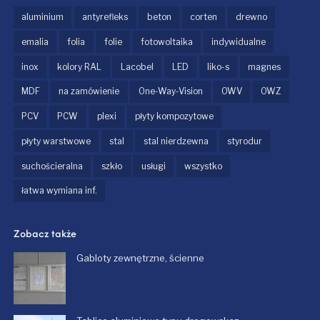
aluminium
antyrefleks
beton
corten
drewno
emalia
folia
folie
fotowoltaika
indywidualne
inox
kolory RAL
Lacobel
LED
liko-s
magnes
MDF
na zamówienie
One-Way-Vision
OWV
OWZ
PCV
PCW
plexi
płyty kompozytowe
płyty warstwowe
stal
stal nierdzewna
styrodur
suchościeralna
szkło
usługi
wszystko
łatwa wymiana inf.
Zobacz także
Gabloty zewnętrzne, ścienne