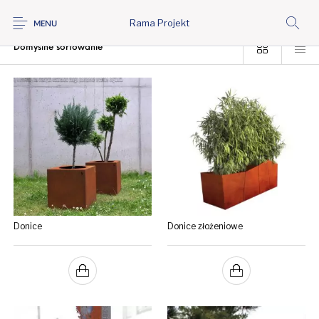
Rama Projekt
Strona główna
/
Oferta
/
Produkty oznaczone “corten”
MENU
Donice
Donice złożeniowe