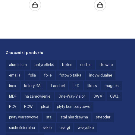
Znaczniki produktu
aluminium
antyrefleks
beton
corten
drewno
emalia
folia
folie
fotowoltaika
indywidualne
inox
kolory RAL
Lacobel
LED
liko-s
magnes
MDF
na zamówienie
One-Way-Vision
OWV
OWZ
PCV
PCW
plexi
płyty kompozytowe
płyty warstwowe
stal
stal nierdzewna
styrodur
suchościeralna
szkło
usługi
wszystko