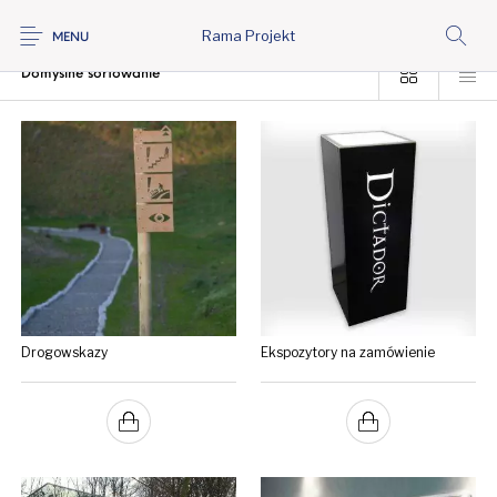
Rama Projekt
Strona główna
/
Oferta
/
Produkty oznaczone “aluminium”
MENU
Drogowskazy
Ekspozytory na zamówienie