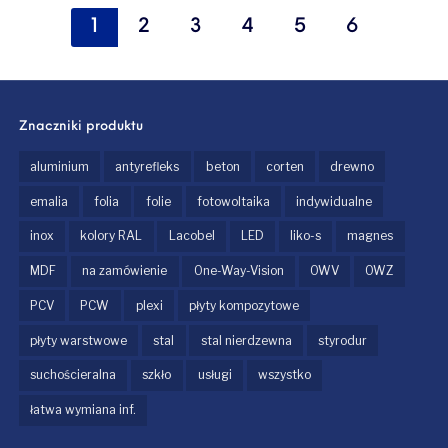
1
2
3
4
5
6
Znaczniki produktu
aluminium
antyrefleks
beton
corten
drewno
emalia
folia
folie
fotowoltaika
indywidualne
inox
kolory RAL
Lacobel
LED
liko-s
magnes
MDF
na zamówienie
One-Way-Vision
OWV
OWZ
PCV
PCW
plexi
płyty kompozytowe
płyty warstwowe
stal
stal nierdzewna
styrodur
suchościeralna
szkło
usługi
wszystko
łatwa wymiana inf.