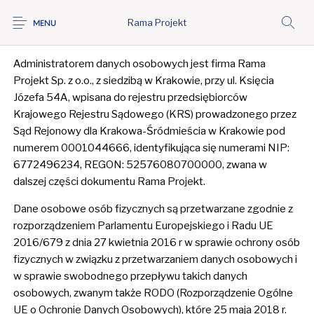
Rama Projekt
MENU
Polityka prywatności
Administratorem danych osobowych jest firma Rama
Projekt Sp. z o.o., z siedzibą w Krakowie, przy ul. Księcia
Józefa 54A, wpisana do rejestru przedsiębiorców
Krajowego Rejestru Sądowego (KRS) prowadzonego przez
Sąd Rejonowy dla Krakowa-Śródmieścia w Krakowie pod
numerem 0001044666, identyfikująca się numerami NIP:
6772496234, REGON: 52576080700000, zwana w
dalszej części dokumentu Rama Projekt.
Dane osobowe osób fizycznych są przetwarzane zgodnie z
rozporządzeniem Parlamentu Europejskiego i Radu UE
2016/679 z dnia 27 kwietnia 2016 r w sprawie ochrony osób
fizycznych w związku z przetwarzaniem danych osobowych i
w sprawie swobodnego przepływu takich danych
osobowych, zwanym także RODO (Rozporządzenie Ogólne
UE o Ochronie Danych Osobowych), które 25 maja 2018 r.