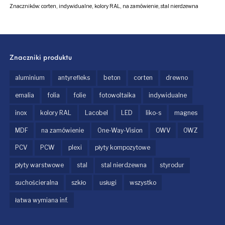
Znaczników:
corten
,
indywidualne
,
kolory RAL
,
na zamówienie
,
stal nierdzewna
Znaczniki produktu
aluminium
antyrefleks
beton
corten
drewno
emalia
folia
folie
fotowoltaika
indywidualne
inox
kolory RAL
Lacobel
LED
liko-s
magnes
MDF
na zamówienie
One-Way-Vision
OWV
OWZ
PCV
PCW
plexi
płyty kompozytowe
płyty warstwowe
stal
stal nierdzewna
styrodur
suchościeralna
szkło
usługi
wszystko
łatwa wymiana inf.