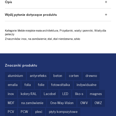
Opis
Wyślij pytanie dotyczące produktu
Kategorie:
Meble miejskie mała architektura
,
Przystanki, wiaty i pomniki
,
Wiaty dla
palaczy
Znaczników:
inox
,
na zamówienie
,
stal
,
stal nierdzewna
,
szkło
Znaczniki produktu
aluminium
antyrefleks
beton
corten
drewno
emalia
folia
folie
fotowoltaika
indywidualne
inox
kolory RAL
Lacobel
LED
liko-s
magnes
MDF
na zamówienie
One-Way-Vision
OWV
OWZ
PCV
PCW
plexi
płyty kompozytowe