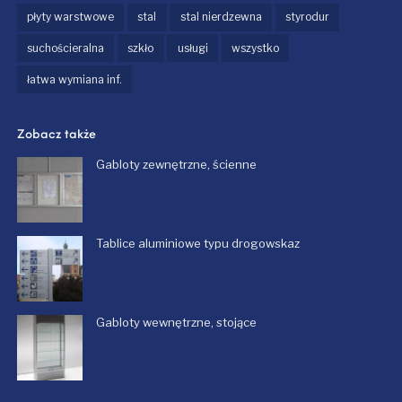
płyty warstwowe
stal
stal nierdzewna
styrodur
suchościeralna
szkło
usługi
wszystko
łatwa wymiana inf.
Zobacz także
Gabloty zewnętrzne, ścienne
Tablice aluminiowe typu drogowskaz
Gabloty wewnętrzne, stojące