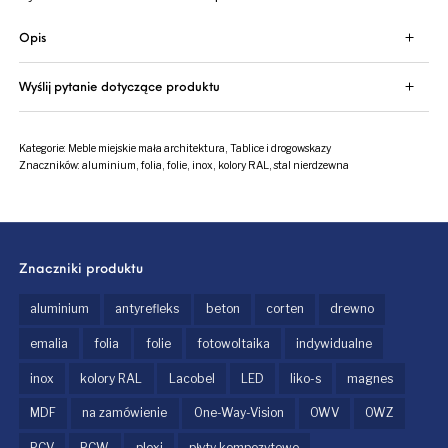
Opis
Wyślij pytanie dotyczące produktu
Kategorie:
Meble miejskie mała architektura
,
Tablice i drogowskazy
Znaczników:
aluminium
,
folia
,
folie
,
inox
,
kolory RAL
,
stal nierdzewna
Znaczniki produktu
aluminium
antyrefleks
beton
corten
drewno
emalia
folia
folie
fotowoltaika
indywidualne
inox
kolory RAL
Lacobel
LED
liko-s
magnes
MDF
na zamówienie
One-Way-Vision
OWV
OWZ
PCV
PCW
plexi
płyty kompozytowe