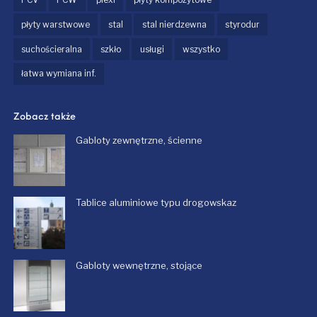
płyty warstwowe
stal
stal nierdzewna
styrodur
suchościeralna
szkło
usługi
wszystko
łatwa wymiana inf.
Zobacz także
Gabloty zewnętrzne, ścienne
Tablice aluminiowe typu drogowskaz
Gabloty wewnętrzne, stojące