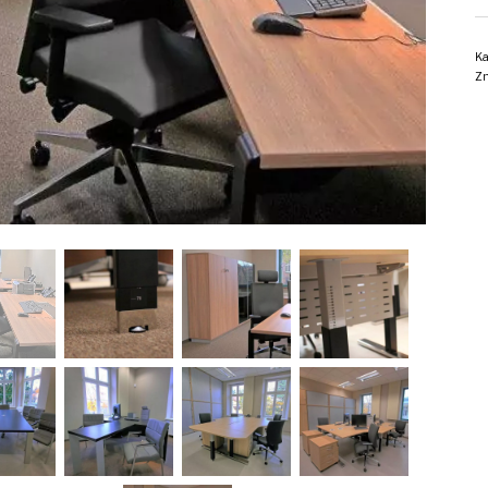
Ka
Zn