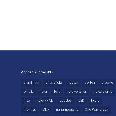
Znaczniki produktu
aluminium
antyrefleks
beton
corten
drewno
emalia
folia
folie
fotowoltaika
indywidualne
inox
kolory RAL
Lacobel
LED
liko-s
magnes
MDF
na zamówienie
One-Way-Vision