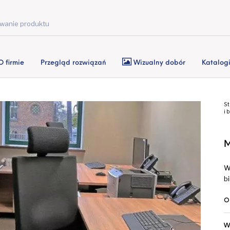
O firmie
Przegląd rozwiązań
Wizualny dobór
Katalog
St
i 
M
W
b
O
W