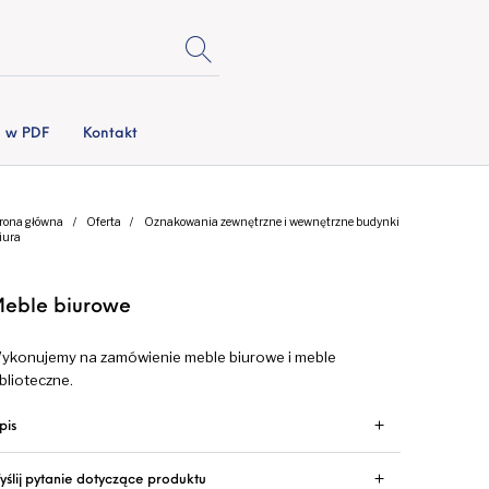
i w PDF
Kontakt
rona główna
/
Oferta
/
Oznakowania zewnętrzne i wewnętrzne budynki
biura
eble biurowe
ykonujemy na zamówienie meble biurowe i meble
iblioteczne.
pis
yślij pytanie dotyczące produktu