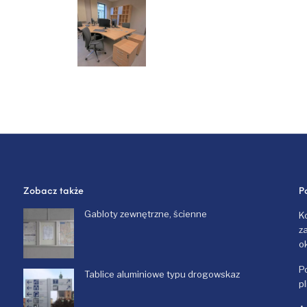
Zobacz także
P
Gabloty zewnętrzne, ścienne
K
z
o
P
Tablice aluminiowe typu drogowskaz
p